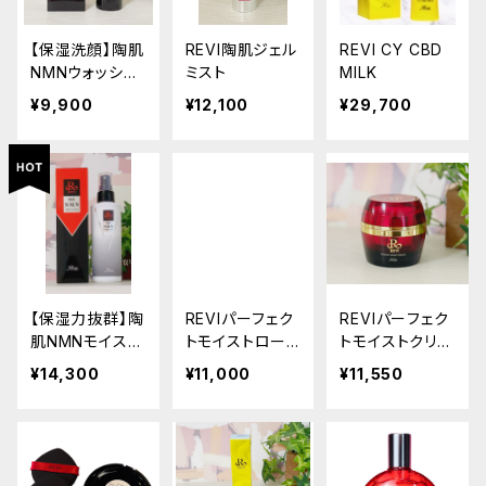
【保湿洗顔】陶肌
REVI陶肌ジェル
REVI CY CBD
NMNウォッシン
ミスト
MILK
グクリーム
¥9,900
¥12,100
¥29,700
【保湿力抜群】陶
REVIパーフェク
REVIパーフェク
肌NMNモイスト
トモイストロー
トモイストクリー
ローション
ション
ム
¥14,300
¥11,000
¥11,550