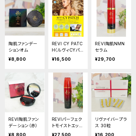
陶肌ファンデー
REVI CY PATC
REVI陶肌NMN
ションオム
H〈ルヴィCYパッ
セラム
チ〉
¥8,800
¥16,500
¥29,700
REVI陶肌ファン
REVIパーフェク
リヴァイバープラ
デーション（赤）
トモイストエッセ
ス 30粒
ンス
¥8,800
¥27,500
¥16,200