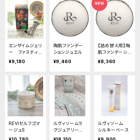
エンザイムジェリ
陶肌ファンデー
【詰め替え用】陶
ー ファスティン
ションジュエル
肌ファンデーショ
グ400シリーズ
ンジュエル レ
¥9,180
¥9,460
¥8,360
フィル
REVIセルフゴマ
ルヴィソームラ
ルヴィソーム
ージュS
グジュアリーオ
シルキーベース
イルマスク
¥10,780
¥18,150
¥9,900