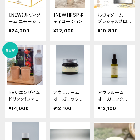
【NEW】ルヴィソ
【NEW】IPSPボ
ルヴィソーム
ーム エモーショ
ディローション
プレシャスプロ
ナルマスク（高濃
（プロテイン）ほ
¥24,200
¥22,000
¥10,800
度炭酸ガスパッ
うじ茶ラテ/抹茶
ク）
ラテ
REVIエンザイム
アウラルーム
アウラルーム
ドリンク《ファス
オーガニックク
オーガニックセ
ティング400シ
リーム
ラム
¥14,000
¥12,100
¥12,100
リーズ》