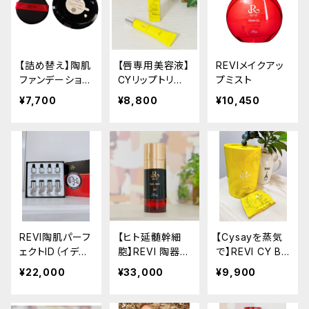
【詰め替え】陶肌
【唇専用美容液】
REVIメイクアッ
ファンデーショ
CYリップトリー
プミスト
ン レフィル
トメント
¥7,700
¥8,800
¥10,450
通常カラー
REVI陶肌パーフ
【ヒト延髄幹細
【Cysayを蒸気
ェクトID（イデベ
胞】REVI 陶器ミ
で】REVI CY BA
ノン美容液）
ルク オム
TH
¥22,000
¥33,000
¥9,900