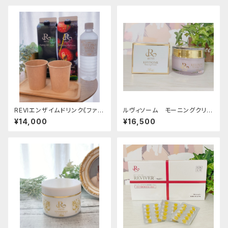
REVIエンザイムドリンク《ファス
ルヴィソーム モーニングクリー
ティング400シリーズ》
ム
¥14,000
¥16,500