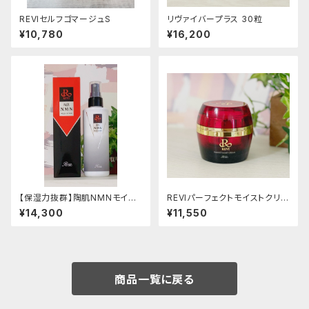
REVIセルフゴマージュS
リヴァイバープラス 30粒
¥10,780
¥16,200
【保湿力抜群】陶肌NMNモイス
REVIパーフェクトモイストクリー
トローション
ム
¥14,300
¥11,550
商品一覧に戻る