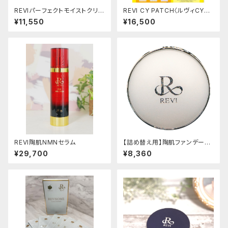
REVIパーフェクトモイストクリー
REVI CY PATCH〈ルヴィCYパ
ム
ッチ〉
¥11,550
¥16,500
REVI陶肌NMNセラム
【詰め替え用】陶肌ファンデーシ
ョンジュエル レフィル
¥29,700
¥8,360