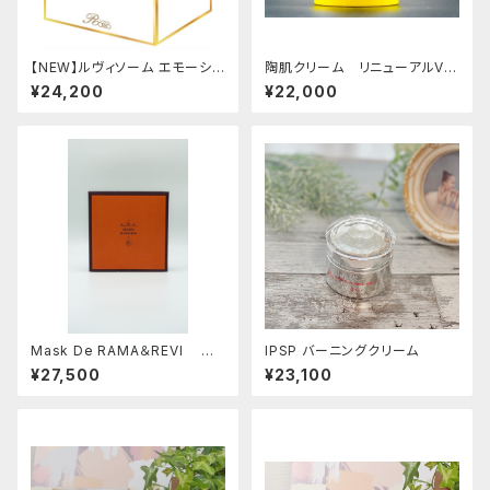
【NEW】ルヴィソーム エモーショ
陶肌クリーム リニューアルVe
ナルマスク（高濃度炭酸ガスパッ
r.
¥24,200
¥22,000
ク）
Mask De RAMA＆REVI ク
IPSP バーニングクリーム
リームラッピングマスク
¥27,500
¥23,100