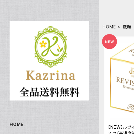
HOME
洗顔
HOME
【NEW】ルヴ
スク（高濃度