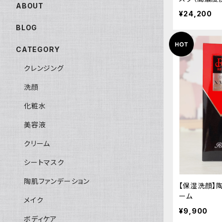
ABOUT
¥24,200
BLOG
CATEGORY
クレンジング
洗顔
化粧水
美容液
クリーム
シートマスク
陶肌ファンデーション
【保湿洗顔】
ーム
メイク
¥9,900
ボディケア