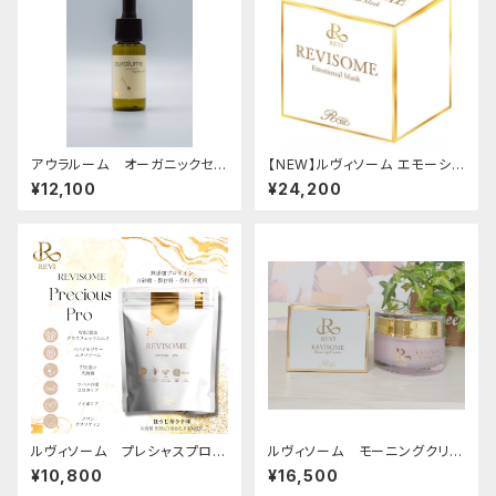
アウラルーム オーガニックセラ
【NEW】ルヴィソーム エモーショ
ム
ナルマスク（高濃度炭酸ガスパッ
¥12,100
¥24,200
ク）
ルヴィソーム プレシャスプロ
ルヴィソーム モーニングクリー
（プロテイン）ほうじ茶ラテ/抹茶
ム
¥10,800
¥16,500
ラテ